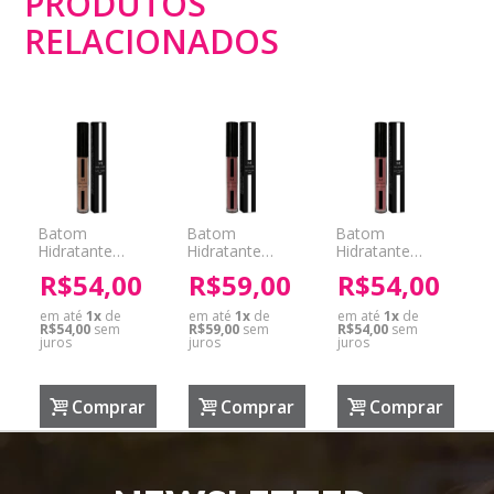
PRODUTOS
RELACIONADOS
Batom
Batom
Batom
Hidratante
Hidratante
Hidratante
Santorini Make
Evora Make
Toulouse Make
R$54,00
R$59,00
R$54,00
More
More
More
em até
1
x
de
em até
1
x
de
em até
1
x
de
R$54,00
sem
R$59,00
sem
R$54,00
sem
juros
juros
juros
Comprar
Comprar
Comprar