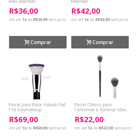
Max Macrilan
Macrilan
R$36,00
R$42,00
em até
1
x
de
R$36,00
sem juros
em até
1
x
de
R$42,00
sem juros
Comprar
Comprar
Pincel para Base Kabuki Flat
Pincel Cônico para
F18 Daymakeup
Contornar e Iluminar Max
A29 Macrilan
R$69,00
R$22,00
em até
1
x
de
R$69,00
sem juros
em até
1
x
de
R$22,00
sem juros