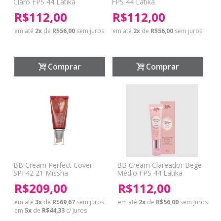
Claro FPS 44 Latika
FPS 44 Latika
R$112,00
R$112,00
em até
2
x
de
R$56,00
sem juros
em até
2
x
de
R$56,00
sem juros
Comprar
Comprar
BB Cream Perfect Cover
BB Cream Clareador Bege
SPF42 21 Missha
Médio FPS 44 Latika
R$209,00
R$112,00
em até
3
x
de
R$69,67
sem juros
em até
2
x
de
R$56,00
sem juros
em
5
x
de
R$44,33
c/ juros