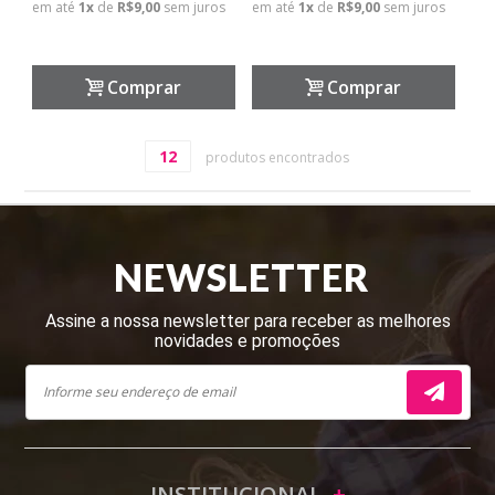
em até
1
x
de
R$9,00
sem juros
em até
1
x
de
R$9,00
sem juros
Comprar
Comprar
12
produtos encontrados
NEWSLETTER
Assine a nossa newsletter para receber as melhores
novidades e promoções
INSTITUCIONAL