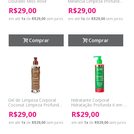
Dourado Miss Rosê
Melancia Limpeza Profunda
Miss Rôse
R$29,00
R$29,00
em até
1
x
de
R$29,00
sem juros
em até
1
x
de
R$29,00
sem juros
Comprar
Comprar
Gel de Limpeza Corporal
Hidratante Corporal
Coconut Limpeza Profunda
Hidratação Profunda 6 em 1
Miss Rôse
Melancia Miss Rôse
R$29,00
R$29,00
em até
1
x
de
R$29,00
sem juros
em até
1
x
de
R$29,00
sem juros